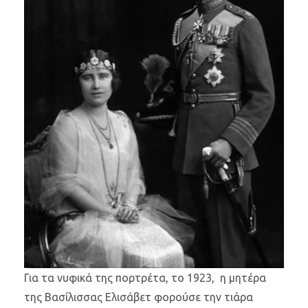
Για τα νυφικά της πορτρέτα, το 1923, η μητέρα
της Βασίλισσας Ελισάβετ φορούσε την τιάρα